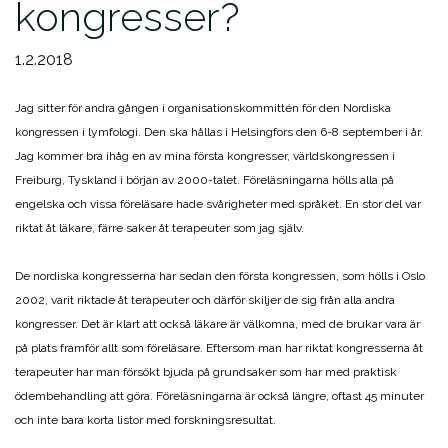
kongresser?
1.2.2018
Jag sitter för andra gången i organisationskommittén för den Nordiska
kongressen i lymfologi. Den ska hållas i Helsingfors den 6-8 september i år.
Jag kommer bra ihåg en av mina första kongresser, världskongressen i
Freiburg, Tyskland i början av 2000-talet. Föreläsningarna hölls alla på
engelska och vissa föreläsare hade svårigheter med språket. En stor del var
riktat åt läkare, färre saker åt terapeuter som jag själv.
De nordiska kongresserna har sedan den första kongressen, som hölls i Oslo
2002, varit riktade åt terapeuter och därför skiljer de sig från alla andra
kongresser. Det är klart att också läkare är välkomna, med de brukar vara är
på plats framför allt som föreläsare. Eftersom man har riktat kongresserna åt
terapeuter har man försökt bjuda på grundsaker som har med praktisk
ödembehandling att göra. Föreläsningarna är också längre, oftast 45 minuter
och inte bara korta listor med forskningsresultat.