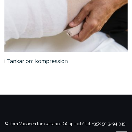
Tankar om kompression
© Tom Väisänen
tom.vaisanen (a) pp.inet.fi
tel: +358 50 3494 345