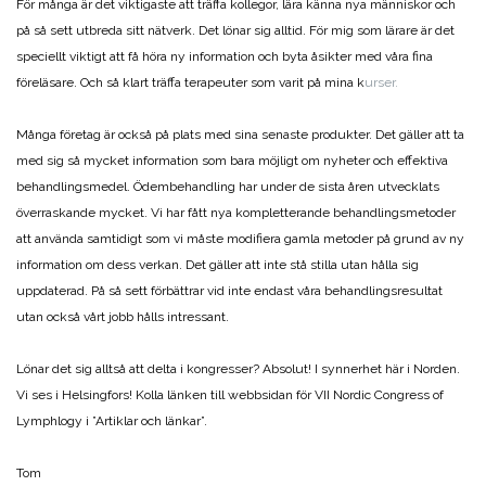
För många är det viktigaste att träffa kollegor, lära känna nya människor och
på så sett utbreda sitt nätverk. Det lönar sig alltid. För mig som lärare är det
speciellt viktigt att få höra ny information och byta åsikter med våra fina
föreläsare. Och så klart träffa terapeuter som varit på mina k
urser.
Många företag är också på plats med sina senaste produkter. Det gäller att ta
med sig så mycket information som bara möjligt om nyheter och effektiva
behandlingsmedel. Ödembehandling har under de sista åren utvecklats
överraskande mycket. Vi har fått nya kompletterande behandlingsmetoder
att använda samtidigt som vi måste modifiera gamla metoder på grund av ny
information om dess verkan. Det gäller att inte stå stilla utan hålla sig
uppdaterad. På så sett förbättrar vid inte endast våra behandlingsresultat
utan också vårt jobb hålls intressant.
Lönar det sig alltså att delta i kongresser? Absolut! I synnerhet här i Norden.
Vi ses i Helsingfors! Kolla länken till webbsidan för VII Nordic Congress of
Lymphlogy i ”Artiklar och länkar”.
Tom