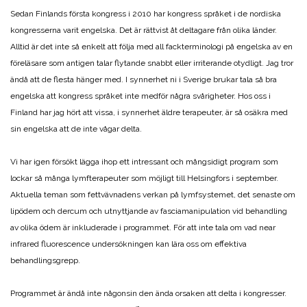
Sedan Finlands första kongress i 2010 har kongress språket i de nordiska
kongresserna varit engelska. Det är rättvist åt deltagare från olika länder.
Alltid är det inte så enkelt att följa med all fackterminologi på engelska av en
föreläsare som antigen talar flytande snabbt eller irriterande otydligt. Jag tror
ändå att de flesta hänger med. I synnerhet ni i Sverige brukar tala så bra
engelska att kongress språket inte medför några svårigheter. Hos oss i
Finland har jag hört att vissa, i synnerhet äldre terapeuter, är så osäkra med
sin engelska att de inte vågar delta.
Vi har igen försökt lägga ihop ett intressant och mångsidigt program som
lockar så många lymfterapeuter som möjligt till Helsingfors i september.
Aktuella teman som fettvävnadens verkan på lymfsystemet, det senaste om
lipödem och dercum och utnyttjande av fasciamanipulation vid behandling
av olika ödem är inkluderade i programmet. För att inte tala om vad near
infrared fluorescence undersökningen kan lära oss om effektiva
behandlingsgrepp.
Programmet är ändå inte någonsin den ända orsaken att delta i kongresser.