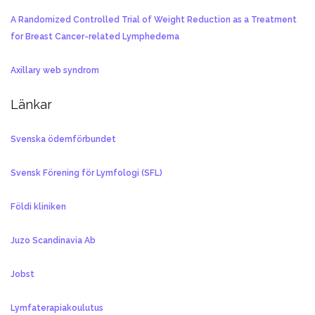
A Randomized Controlled Trial of Weight Reduction as a Treatment
for Breast Cancer-related Lymphedema
Axillary web syndrom
Länkar
Svenska ödemförbundet
Svensk Förening för Lymfologi (SFL)
Földi kliniken
Juzo Scandinavia Ab
Jobst
Lymfaterapiakoulutus